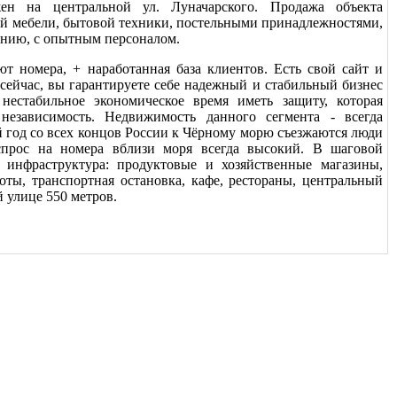
жен на центральной ул. Луначарского. Продажа объекта
сей мебели, бытовой техники, постельными принадлежностями,
анию, с опытным персоналом.
т номера, + наработанная база клиентов. Есть свой сайт и
сейчас, вы гарантируете себе надежный и стабильный бизнес
нестабильное экономическое время иметь защиту, которая
 независимость. Недвижимость данного сегмента - всегда
 год со всех концов России к Чёрному морю съезжаются люди
спрос на номера вблизи моря всегда высокий. В шаговой
 инфраструктура: продуктовые и хозяйственные магазины,
соты, транспортная остановка, кафе, рестораны, центральный
 улице 550 метров.