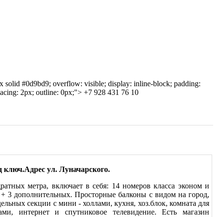
 solid #0d9bd9; overflow: visible; display: inline-block; padding:
spacing: 2px; outline: 0px;">
+7 928 431 76 10
д ключ.Адрес ул. Луначарского.
атных метра, включает в себя: 14 номеров класса эконом и
а + 3 дополнительных. Просторные балконы с видом на город,
ельных секции с мини - холлами, кухня, хоз.блок, комната для
ами, интернет и спутниковое телевидение. Есть магазин