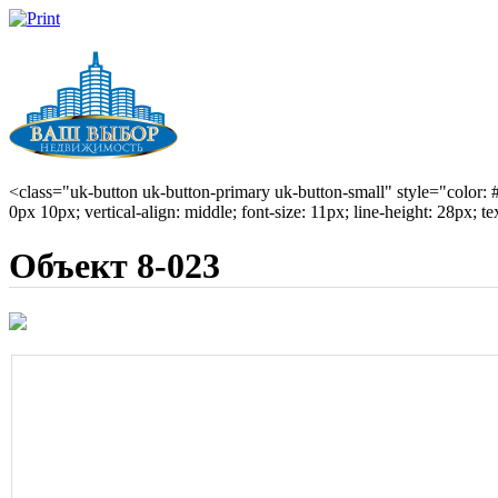
<class="uk-button uk-button-primary uk-button-small" style="color: #0
0px 10px; vertical-align: middle; font-size: 11px; line-height: 28px; te
Объект 8-023