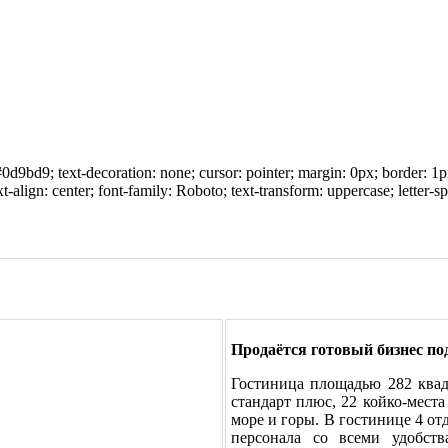
d9bd9; text-decoration: none; cursor: pointer; margin: 0px; border: 1px
xt-align: center; font-family: Roboto; text-transform: uppercase; letter-
Продаётся готовый бизнес по
Гостиница площадью 282 квадр
стандарт плюс, 22 койко-мест
море и горы. В гостинице 4 отд
персонала со всеми удобств