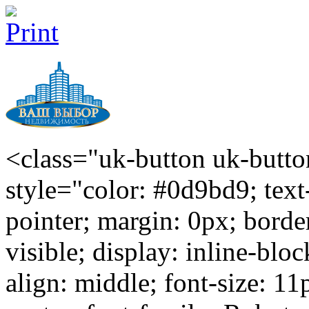
<class="uk-button uk-butto
style="color: #0d9bd9; text
pointer; margin: 0px; borde
visible; display: inline-blo
align: middle; font-size: 11