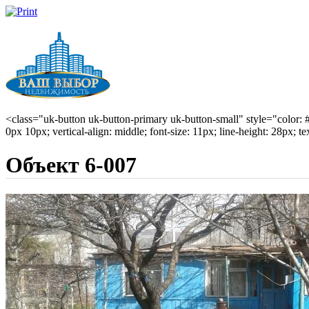
<class="uk-button uk-button-primary uk-button-small" style="color: #0
0px 10px; vertical-align: middle; font-size: 11px; line-height: 28px; te
Объект 6-007