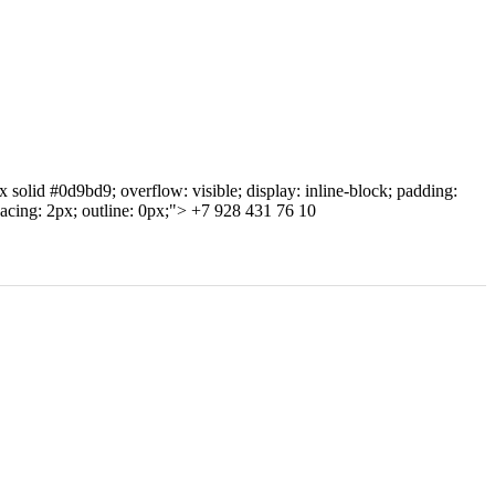
 solid #0d9bd9; overflow: visible; display: inline-block; padding:
spacing: 2px; outline: 0px;">
+7 928 431 76 10