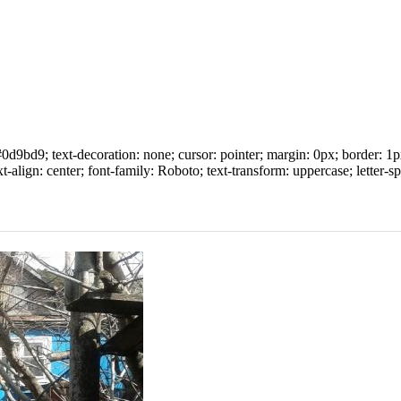
d9bd9; text-decoration: none; cursor: pointer; margin: 0px; border: 1px
xt-align: center; font-family: Roboto; text-transform: uppercase; letter-