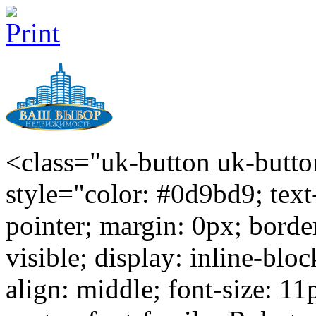
<class="uk-button uk-butto
style="color: #0d9bd9; text
pointer; margin: 0px; borde
visible; display: inline-blo
align: middle; font-size: 11