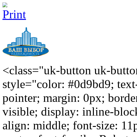
<class="uk-button uk-butto
style="color: #0d9bd9; text
pointer; margin: 0px; borde
visible; display: inline-blo
align: middle; font-size: 11